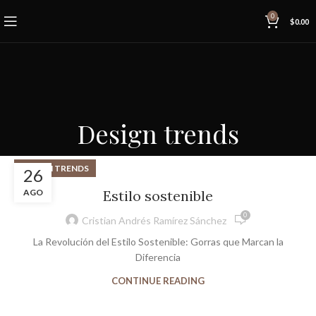
0
$
0.00
Design trends
DESIGN TRENDS
26
AGO
Estilo sostenible
0
Cristian Andrés Ramírez Sánchez
La Revolución del Estilo Sostenible: Gorras que Marcan la
Diferencia
CONTINUE READING