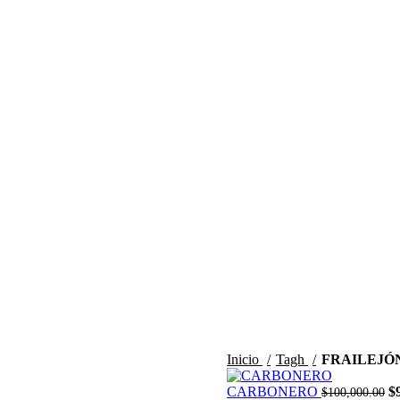
Ingreso / registro
$
0.00
$
0.00
Inicio
Tagh
FRAILEJÓ
CARBONERO
$
$
100,000.00