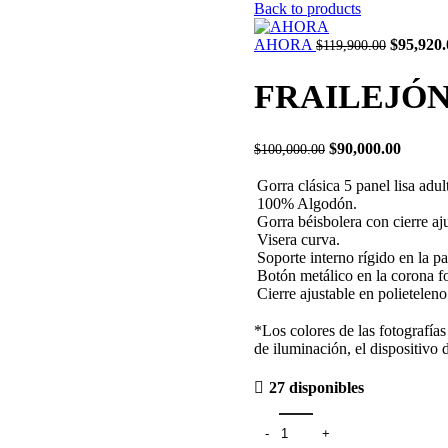
Back to products
AHORA
$
95,920.
$
119,900.00
FRAILEJÓ
$
90,000.00
$
100,000.00
Gorra clásica 5 panel lisa adul
100% Algodón.
Gorra béisbolera con cierre aju
Visera curva.
Soporte interno rígido en la par
Botón metálico en la corona fo
Cierre ajustable en polieteleno
*Los colores de las fotografías
de iluminación, el dispositivo 
27 disponibles