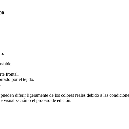
00
N
to.
stable.
te frontal.
rrado por el tejido.
.
 pueden diferir ligeramente de los colores reales debido a las condicion
de visualización o el proceso de edición.